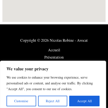
Copyright © 2026 Nicolas Robine - Avocat
Accueil
Présentation
Notre savoir-faire
We value your privacy
Honoraires
We use cookies to enhance your browsing experience, serve
Actualité
personalised ads or content, and analyse our traffic. By clicking
Contact
"Accept All", you consent to our use of cookies.
Mentions Légales
Customise
Reject All
Accept All