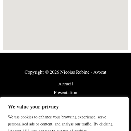
Copyright © 2026 Nicolas Robine - Avocat
Accueil
Présentation
Notre savoir-faire
We value your privacy
Honoraires
We use cookies to enhance your browsing experience, serve
Actualité
personalised ads or content, and analyse our traffic. By clicking
Contact
"Accept All", you consent to our use of cookies.