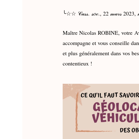
╰☆☆
𝒞𝒶𝓈𝓈. 𝓈𝑜𝒸., 22 𝓂𝒶𝓇𝓈 202
Maître Nicolas ROBINE, votre
Av
accompagne et vous conseille dans
et plus généralement dans vos bes
contentieux !