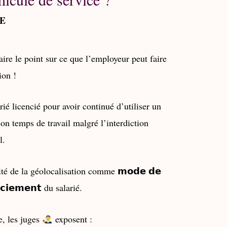
NE
aire le point sur ce que l’employeur peut faire
ion !
arié licencié pour avoir continué d’utiliser un
on temps de travail malgré l’interdiction
l.
ité de la géolocalisation comme 𝗺𝗼𝗱𝗲 𝗱𝗲
𝗻𝗰𝗶𝗲𝗺𝗲𝗻𝘁 du salarié.
, les juges
exposent :