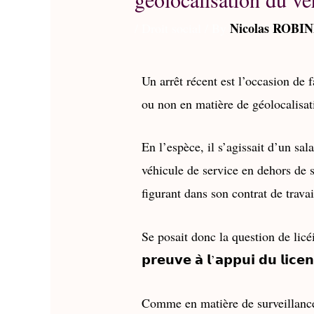
Nicolas ROBI
/
Droit social
/ By
Un arrêt récent est l’occasion de f
ou non en matière de géolocalisat
En l’espèce, il s’agissait d’un sal
véhicule de service en dehors de s
figurant dans son contrat de travai
Se posait donc la question de licé
𝗽𝗿𝗲𝘂𝘃𝗲 𝗮̀ 𝗹’𝗮𝗽𝗽𝘂𝗶 𝗱𝘂 𝗹𝗶𝗰
Comme en matière de surveillance