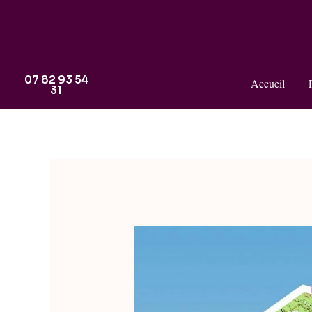
07 82 93 54
Accueil
31