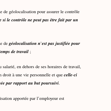
e de géolocalisation pour assurer le contrôle
𝒆 𝒄𝒐𝒏𝒕𝒓𝒐̂𝒍𝒆 𝒏𝒆 𝒑𝒆𝒖𝒕 𝒑𝒂𝒔 𝒆̂𝒕𝒓𝒆 𝒇𝒂𝒊𝒕 𝒑𝒂𝒓 𝒖𝒏
𝒄𝒂𝒍𝒊𝒔𝒂𝒕𝒊𝒐𝒏 𝒏’𝒆𝒔𝒕 𝒑𝒂𝒔 𝒋𝒖𝒔𝒕𝒊𝒇𝒊𝒆́𝒆 𝒑𝒐𝒖𝒓
 𝒕𝒆𝒎𝒑𝒔 𝒅𝒆 𝒕𝒓𝒂𝒗𝒂𝒊𝒍 ;
salarié, en dehors de ses horaires de travail,
roit à une vie personnelle et que 𝒄𝒆𝒍𝒍𝒆-𝒄𝒊
𝒏𝒆́𝒆 𝒑𝒂𝒓 𝒓𝒂𝒑𝒑𝒐𝒓𝒕 𝒂𝒖 𝒃𝒖𝒕 𝒑𝒐𝒖𝒓𝒔𝒖𝒊𝒗𝒊.
lisation apportée par l’employeur est