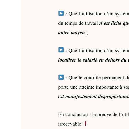
: Que l’utilisation d’un systèm
du temps de travail 𝒏’𝒆𝒔𝒕 𝒍𝒊𝒄𝒊𝒕𝒆 𝒒𝒖𝒆 𝒔𝒊 
𝒂𝒖𝒕𝒓𝒆 𝒎𝒐𝒚𝒆𝒏 ;
: Que l’utilisation d’un système de 𝒈𝒆́𝒐𝒍
𝒍𝒐𝒄𝒂𝒍𝒊𝒔𝒆𝒓 𝒍𝒆 𝒔𝒂𝒍𝒂𝒓𝒊𝒆́ 𝒆𝒏 𝒅𝒆𝒉𝒐𝒓𝒔 𝒅𝒖
: Que le contrôle permanent du 
porte une atteinte importante à son d
𝒆𝒔𝒕 𝒎𝒂𝒏𝒊𝒇𝒆𝒔𝒕𝒆𝒎𝒆𝒏𝒕 𝒅𝒊𝒔𝒑𝒓𝒐𝒑𝒐𝒓𝒕𝒊𝒐𝒏
En conclusion : la preuve de l’uti
irrecevable