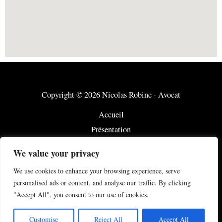
Copyright © 2026 Nicolas Robine - Avocat
Accueil
Présentation
Notre savoir-faire
We value your privacy
Honoraires
We use cookies to enhance your browsing experience, serve
Actualité
personalised ads or content, and analyse our traffic. By clicking
Contact
"Accept All", you consent to our use of cookies.
Mentions Légales
Customise
Reject All
Accept All