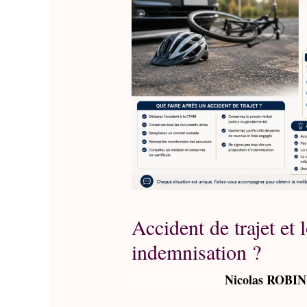
Accident de trajet et 
indemnisation ?
Nicolas ROBI
/
Droit social
/ By