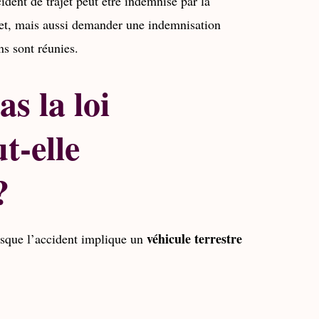
ident de trajet peut être indemnisé par la
jet, mais aussi demander une indemnisation
ns sont réunies.
s la loi
t-elle
?
véhicule terrestre
orsque l’accident implique un