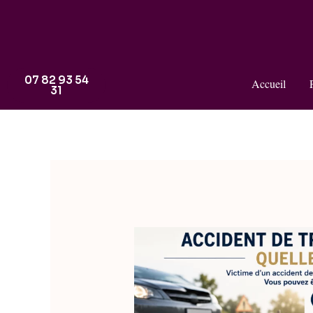
07 82 93 54
Accueil
31