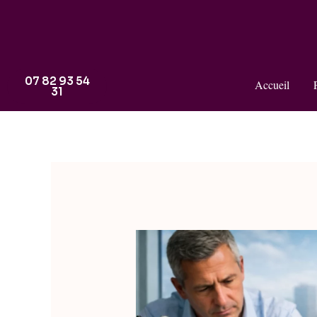
07 82 93 54
Accueil
31