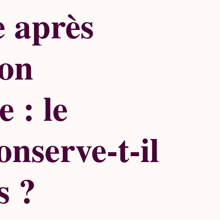
 après
ion
e : le
onserve-t-il
s ?