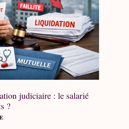
tion judiciaire : le salarié
ts ?
NE