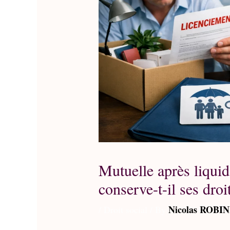
Mutuelle après liquida
conserve-t-il ses droi
Nicolas ROBI
/
Droit social
/ By